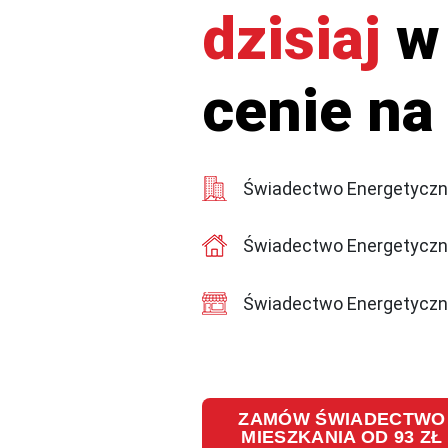
dzisiaj
w 
cenie na
Świadectwo Energetyczne
Świadectwo Energetyczn
Świadectwo Energetyczne
Zamów świadectwo energetycz
kary nawet do 5000zł!
ZAMÓW ŚWIADECTWO
MIESZKANIA OD 93 ZŁ