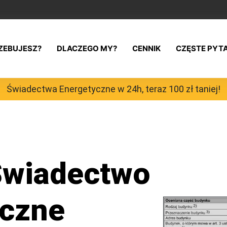
ZEBUJESZ?
DLACZEGO MY?
CENNIK
CZĘSTE PYT
Świadectwa Energetyczne w 24h, teraz 100 zł taniej!
wiadectwo
yczne