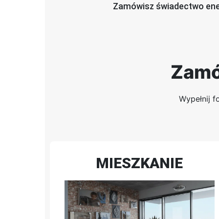
Zamówisz świadectwo en
Zamó
Wypełnij f
MIESZKANIE