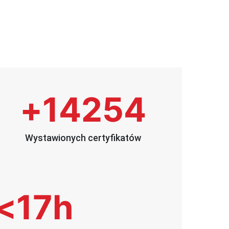
+
14254
Wystawionych certyfikatów
<
17
h