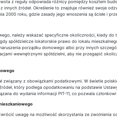
 kwota z reguły odpowiada różnicy pomiędzy kosztem budo
z innych źródeł. Określenie to znajduje również swoje odz
ia 2000 roku, gdzie zasady jego wnoszenia są ścisłe i prz
o
wego, należy wskazać specyficzne okoliczności, kiedy do
, gdy spółdzielcze lokatorskie prawo do lokalu mieszkaln
 naruszenia porządku domowego albo przy innych szczegól
lacjami wewnętrznymi spółdzielni, aby nie przegapić okoli
niowego
ał związany z obowiązkami podatkowymi. W świetle polsk
 źródeł, który podlega opodatkowaniu na podstawie Usta
iązana do wydania informacji PIT-11, co pozwala członkowi 
 mieszkaniowego
rócić uwagę na możliwość skorzystania ze zwolnienia od 