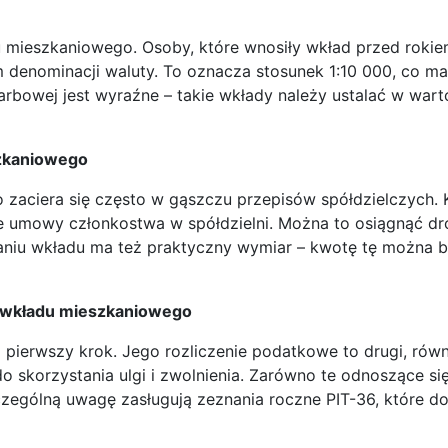
u mieszkaniowego. Osoby, które wnosiły wkład przed roki
 denominacji waluty. To oznacza stosunek 1:10 000, co ma
arbowej jest wyraźne – takie wkłady należy ustalać w warto
szkaniowego
zaciera się często w gąszczu przepisów spółdzielczych. 
e umowy członkostwa w spółdzielni. Można to osiągnąć dr
kaniu wkładu ma też praktyczny wymiar – kwotę tę można
u wkładu mieszkaniowego
ierwszy krok. Jego rozliczenie podatkowe to drugi, równi
korzystania ulgi i zwolnienia. Zarówno te odnoszące się
zególną uwagę zasługują zeznania roczne PIT-36, które d