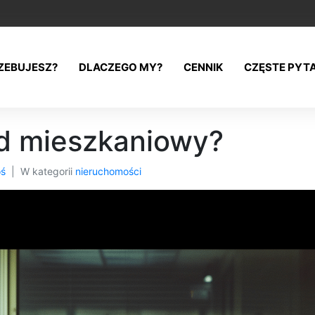
ZEBUJESZ?
DLACZEGO MY?
CENNIK
CZĘSTE PYT
ad mieszkaniowy?
oś
W kategorii
nieruchomości