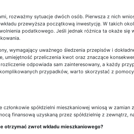
ami, rozważmy sytuacje dwóch osób. Pierwsza z nich wnios
wkładu przewyższa początkową inwestycję. W takich okolic
zwolnienia podatkowego. Jeśli jednak różnica ta okaże się
kowania.
ony, wymagający uważnego śledzenia przepisów i dokładn
, umiejętność przeliczenia kwot oraz znaczące konsekwe
 rozliczenie odpowiada sam zainteresowany, a każdy przy
zy skomplikowanych przypadków, warto skorzystać z pomo
e członkowie spółdzielni mieszkaniowej wniosą w zamian za
ocą finansową uzyskaną przez spółdzielnię z zewnątrz, n
oże otrzymać zwrot wkładu mieszkaniowego?