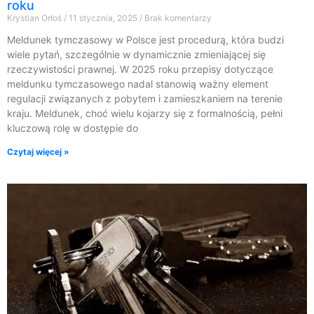
roku
Krystian Orłoś
11 stycznia, 2025
Brak komentarzy
Meldunek tymczasowy w Polsce jest procedurą, która budzi
wiele pytań, szczególnie w dynamicznie zmieniającej się
rzeczywistości prawnej. W 2025 roku przepisy dotyczące
meldunku tymczasowego nadal stanowią ważny element
regulacji związanych z pobytem i zamieszkaniem na terenie
kraju. Meldunek, choć wielu kojarzy się z formalnością, pełni
kluczową rolę w dostępie do
Czytaj więcej »