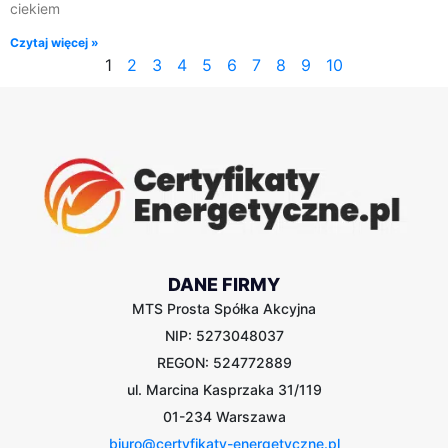
ciekiem
Czytaj więcej »
1
2
3
4
5
6
7
8
9
10
DANE FIRMY
MTS Prosta Spółka Akcyjna
NIP: 5273048037
REGON: 524772889
ul. Marcina Kasprzaka 31/119
01-234 Warszawa
biuro@certyfikaty-energetyczne.pl