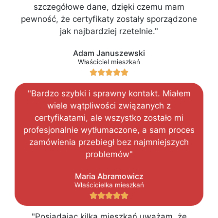
szczegółowe dane, dzięki czemu mam
pewność, że certyfikaty zostały sporządzone
jak najbardziej rzetelnie."
Adam Januszewski
Właściciel mieszkań





"Bardzo szybki i sprawny kontakt. Miałem
wiele wątpliwości związanych z
certyfikatami, ale wszystko zostało mi
profesjonalnie wytłumaczone, a sam proces
zamówienia przebiegł bez najmniejszych
problemów"
Maria Abramowicz
Właścicielka mieszkań





"Posiadając kilka mieszkań uważam, że