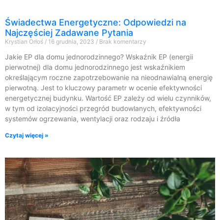
Świadectwa Energetyczne: Odpowiedzi na
Najczęściej Zadawane Pytania
Krystian Orłoś
16 grudnia, 2023
Brak komentarzy
Jakie EP dla domu jednorodzinnego? Wskaźnik EP (energii
pierwotnej) dla domu jednorodzinnego jest wskaźnikiem
określającym roczne zapotrzebowanie na nieodnawialną energię
pierwotną. Jest to kluczowy parametr w ocenie efektywności
energetycznej budynku. Wartość EP zależy od wielu czynników,
w tym od izolacyjności przegród budowlanych, efektywności
systemów ogrzewania, wentylacji oraz rodzaju i źródła
Czytaj więcej »